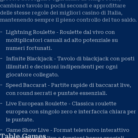
cambiare tavolo in pochi secondi e approfittare
delle stesse regole dei migliori casino di Italia,
mantenendo sempre il pieno controllo del tuo saldo.
Lightning Roulette - Roulette dal vivo con
moltiplicatori casuali ad alto potenziale su
numeri fortunati.
Infinite Blackjack - Tavolo di blackjack con posti
illimitati e decisioni indipendenti per ogni
giocatore collegato.
Speed Baccarat - Partite rapide di baccarat live,
con round serrati e puntate essenziali.
Live European Roulette - Classica roulette
europea con singolo zero e interfaccia chiara per
le puntate.
Game Show Live - Format televisivo interattivo
Table Games