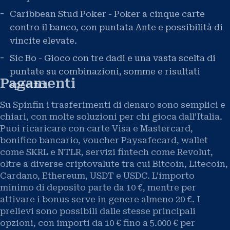
Caribbean Stud Poker - Poker a cinque carte
contro il banco, con puntata Ante e possibilità di
vincite elevate.
Sic Bo - Gioco con tre dadi e una vasta scelta di
puntate su combinazioni, somme e risultati
Pagamenti
specifici.
Su Spinfin i trasferimenti di denaro sono semplici e
chiari, con molte soluzioni per chi gioca dall’Italia.
Puoi ricaricare con carte Visa e Mastercard,
bonifico bancario, voucher Paysafecard, wallet
come SKRL e NTLR, servizi fintech come Revolut,
oltre a diverse criptovalute tra cui Bitcoin, Litecoin,
Cardano, Ethereum, USDT e USDC. L’importo
minimo di deposito parte da 10 €, mentre per
attivare i bonus serve in genere almeno 20 €. I
prelievi sono possibili dalle stesse principali
opzioni, con importi da 10 € fino a 5.000 € per