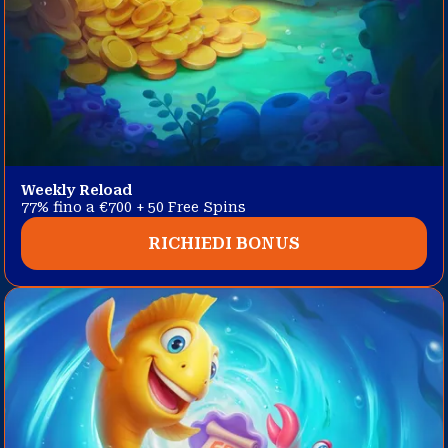
Weekly Reload
77% fino a €700 + 50 Free Spins
RICHIEDI BONUS