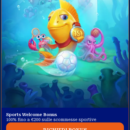
Sports Welcome Bonus
100% fino a €200 sulle scommesse sportive