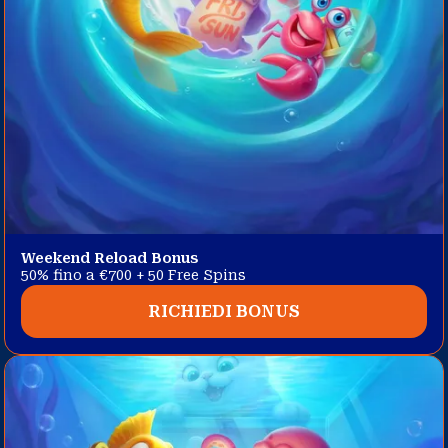
Weekend Reload Bonus
50% fino a €700 + 50 Free Spins
RICHIEDI BONUS