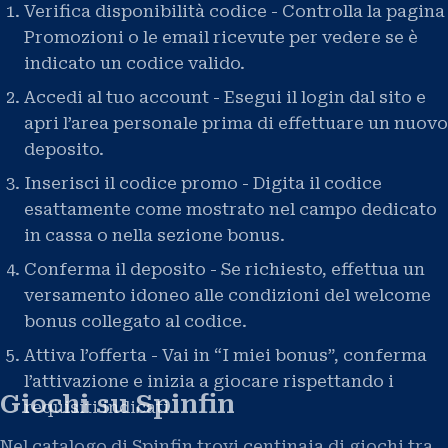
Verifica disponibilità codice - Controlla la pagina
Promozioni o le email ricevute per vedere se è
indicato un codice valido.
Accedi al tuo account - Esegui il login dal sito e
apri l’area personale prima di effettuare un nuovo
deposito.
Inserisci il codice promo - Digita il codice
esattamente come mostrato nel campo dedicato
in cassa o nella sezione bonus.
Conferma il deposito - Se richiesto, effettua un
versamento idoneo alle condizioni del welcome
bonus collegato al codice.
Attiva l’offerta - Vai in “I miei bonus”, conferma
l’attivazione e inizia a giocare rispettando i
Giochi su Spinfin
requisiti indicati.
Nel catalogo di Spinfin trovi centinaia di giochi tra