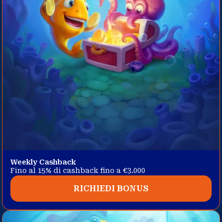
Weekly Cashback
Fino al 15% di cashback fino a €3.000
RICHIEDI BONUS