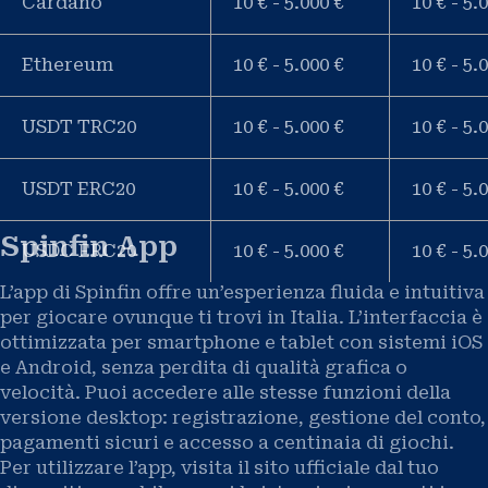
Cardano
10 € - 5.000 €
10 € - 5.
Ethereum
10 € - 5.000 €
10 € - 5.
USDT TRC20
10 € - 5.000 €
10 € - 5.
USDT ERC20
10 € - 5.000 €
10 € - 5.
Spinfin App
USDC ERC20
10 € - 5.000 €
10 € - 5.
L’app di Spinfin offre un’esperienza fluida e intuitiva
per giocare ovunque ti trovi in Italia. L’interfaccia è
ottimizzata per smartphone e tablet con sistemi iOS
e Android, senza perdita di qualità grafica o
velocità. Puoi accedere alle stesse funzioni della
versione desktop: registrazione, gestione del conto,
pagamenti sicuri e accesso a centinaia di giochi.
Per utilizzare l’app, visita il sito ufficiale dal tuo